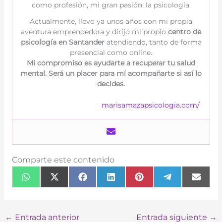
como profesión, mi gran pasión: la psicología.
Actualmente, llevo ya unos años con mi propia
aventura emprendedora y dirijo mi propio
centro
de
psicología en Santander
atendiendo, tanto de forma
presencial como online.
Mi compromiso es ayudarte a recuperar tu salud
mental. Será un placer para mí acompañarte si así lo
decides.
marisamazapsicologia.com/
Comparte este contenido
Compartir
Compartir
Compartir
Compartir
Compartir
Compartir
Compa
W
X
F
L
P
T
E
en
en
en
en
en
en
en
h
(
a
i
i
e
m
a
T
c
n
n
l
a
t
w
e
k
t
e
i
s
i
b
e
e
g
l
←
Entrada anterior
Entrada siguiente
→
A
t
o
d
r
r